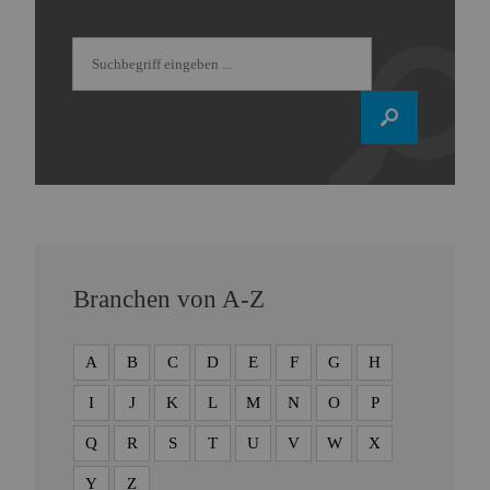
Branchen von A-Z
A
B
C
D
E
F
G
H
I
J
K
L
M
N
O
P
Q
R
S
T
U
V
W
X
Y
Z