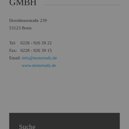
GMBH
Name:
Session
Zweck:
Speichert die aktuelle Session des Besuchers
Cookies:
PHPSESSID
Dorotheenstraße 239
Laufzeit:
Dauer der Browsersitzung
53123 Bonn
Name:
Resolution
Zweck:
Speichert die Auflösung des Browserfensters
Tel: 0228 - 926 39 22
Cookies:
resolution
Fax: 0228 - 926 39 15
Laufzeit:
Dauer der Browsersitzung
Email:
info@motorradz.de
www.motorradz.de
Marketing (0)
Suche