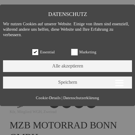
DATENSCHUTZ
Wir nutzen Cookies auf unserer Website. Einige von ihnen sind essenziell,
während andere uns helfen, diese Website und Ihre Erfahrung zu
verbessern.
Essential
Marketing
Essential (3)
Cookie-Details
|
Datenschutzerklärung
Name:
Cookie Hinweis
Kfz, Mitglied WGH, Zweirad
Zweck:
Speichert die Cookie-Einstellungen des Besuchers
Cookies:
allowCookie
MZB MOTORRAD BONN
Laufzeit:
3 Monate