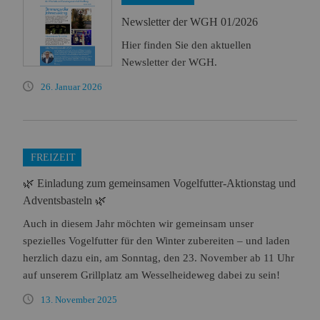
Name:
Session
Newsletter der WGH 01/2026
Zweck:
Speichert die aktuelle Session des Besuchers
Cookies:
PHPSESSID
Hier finden Sie den aktuellen
Laufzeit:
Dauer der Browsersitzung
Newsletter der WGH.
Name:
Resolution
26. Januar 2026
Zweck:
Speichert die Auflösung des Browserfensters
Cookies:
resolution
Laufzeit:
Dauer der Browsersitzung
FREIZEIT
Marketing (0)
🌿 Einladung zum gemeinsamen Vogelfutter-Aktionstag und
Adventsbasteln 🌿
Auch in diesem Jahr möchten wir gemeinsam unser
spezielles Vogelfutter für den Winter zubereiten – und laden
herzlich dazu ein, am Sonntag, den 23. November ab 11 Uhr
auf unserem Grillplatz am Wesselheideweg dabei zu sein!
13. November 2025