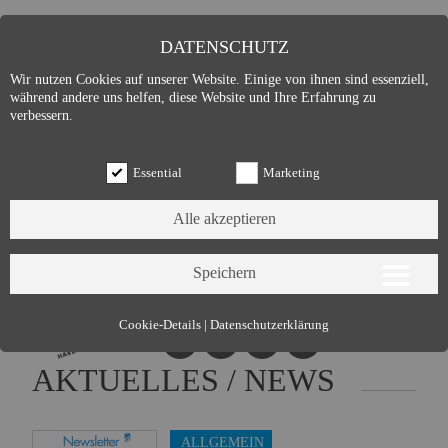
DATENSCHUTZ
Wir nutzen Cookies auf unserer Website. Einige von ihnen sind essenziell,
während andere uns helfen, diese Website und Ihre Erfahrung zu
verbessern.
Essential
Marketing
Essential (3)
Cookie-Details
|
Datenschutzerklärung
Name:
Cookie Hinweis
AKTUELLES / NEWS
Zweck:
Speichert die Cookie-Einstellungen des Besuchers
Cookies:
allowCookie
Laufzeit:
3 Monate
ALLGEMEIN