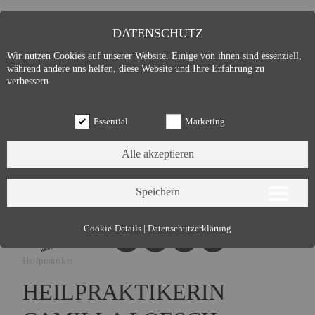
DATENSCHUTZ
Wir nutzen Cookies auf unserer Website. Einige von ihnen sind essenziell,
während andere uns helfen, diese Website und Ihre Erfahrung zu
verbessern.
Essential
Marketing
Essential (3)
Cookie-Details
|
Datenschutzerklärung
Name:
Cookie Hinweis
Heilpraktiker
Zweck:
Speichert die Cookie-Einstellungen des Besuchers
Cookies:
allowCookie
HEILPRAKTIKERIN
Laufzeit:
3 Monate