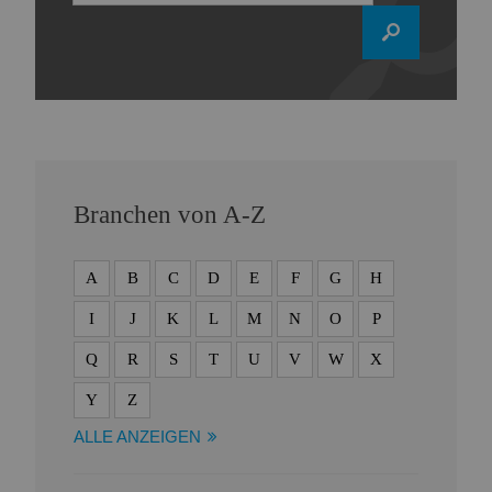
Branchen von A-Z
A
B
C
D
E
F
G
H
I
J
K
L
M
N
O
P
Q
R
S
T
U
V
W
X
Y
Z
ALLE ANZEIGEN