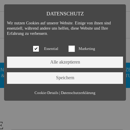
DATENSCHUTZ
Wir nutzen Cookies auf unserer Website. Einige von ihnen sind
essenziell, während andere uns helfen, diese Website und Ihre
Erfahrung zu verbessern.
Essential
Marketing
EN
GESUNDHEIT
DUISDORFER
FREIZ
 &
WELLNESS
VEREINE
KULT
Essential (3)
Cookie-Details
|
Datenschutzerklärung
Name:
Cookie Hinweis
Zweck:
Speichert die Cookie-Einstellungen des Besuchers
Cookies:
allowCookie
E
Laufzeit:
3 Monate