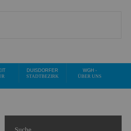
EIT
DUISDORFER
WGH -
UR
STADTBEZIRK
ÜBER UNS
Suche