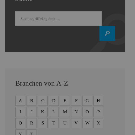
Branchen von A-Z
A
B
C
D
E
F
G
H
I
J
K
L
M
N
O
P
Q
R
S
T
U
V
W
X
Y
Z