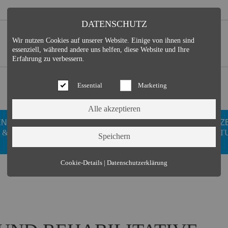
DATENSCHUTZ
Wir nutzen Cookies auf unserer Website. Einige von ihnen sind
essenziell, während andere uns helfen, diese Website und Ihre
Erfahrung zu verbessern.
Essential
Marketing
EN
GESUNDHEIT
DUISDORFER
FREIZ
 &
WELLNESS
VEREINE
KULT
Essential (3)
Cookie-Details
|
Datenschutzerklärung
Name:
Cookie Hinweis
Zweck:
Speichert die Cookie-Einstellungen des Besuchers
Cookies:
allowCookie
Laufzeit:
3 Monate