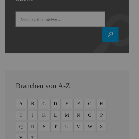
Branchen von A-Z
A
B
C
D
E
F
G
H
I
J
K
L
M
N
O
P
Q
R
S
T
U
V
W
X
Y
Z