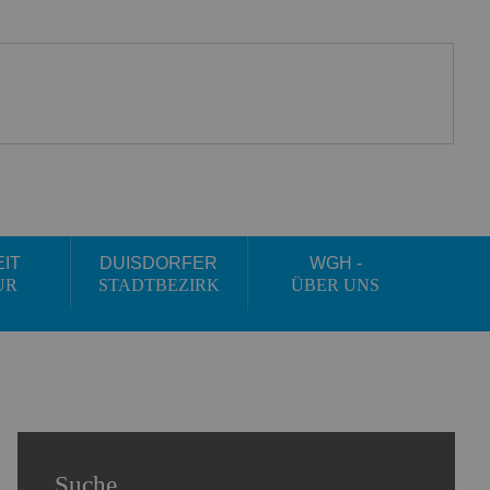
EIT
DUISDORFER
WGH -
UR
STADTBEZIRK
ÜBER UNS
Suche