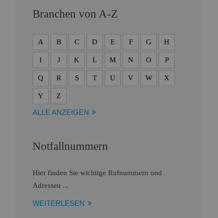
Branchen von A-Z
A
B
C
D
E
F
G
H
I
J
K
L
M
N
O
P
Q
R
S
T
U
V
W
X
Y
Z
ALLE ANZEIGEN
Notfallnummern
Hier finden Sie wichtige Rufnummern und
Adressen ...
WEITERLESEN