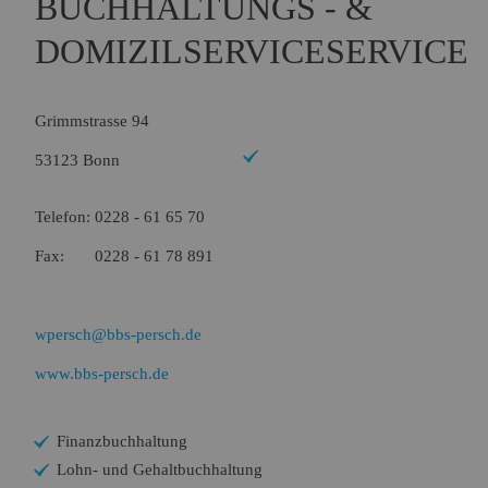
BUCHHALTUNGS - &
Name:
Session
Zweck:
Speichert die aktuelle Session des Besuchers
DOMIZILSERVICESERVICE
Cookies:
PHPSESSID
Laufzeit:
Dauer der Browsersitzung
Grimmstrasse 94
Name:
Resolution
Zweck:
Speichert die Auflösung des Browserfensters
53123 Bonn
Cookies:
resolution
Laufzeit:
Dauer der Browsersitzung
Telefon: 0228 - 61 65 70
Fax: 0228 - 61 78 891
Marketing (0)
wpersch@bbs-persch.de
www.bbs-persch.de
Finanzbuchhaltung
Lohn- und Gehaltbuchhaltung