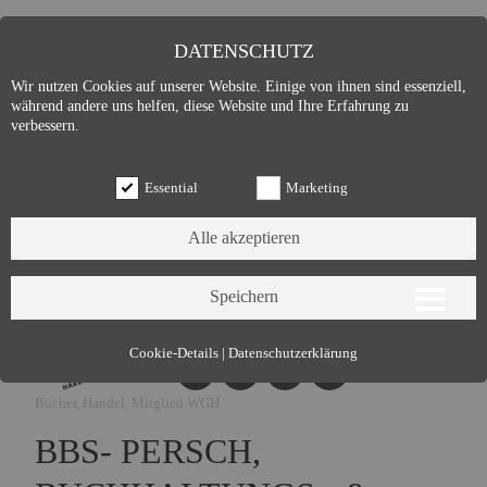
DATENSCHUTZ
Wir nutzen Cookies auf unserer Website. Einige von ihnen sind essenziell,
während andere uns helfen, diese Website und Ihre Erfahrung zu
verbessern.
Essential
Marketing
Essential (3)
Cookie-Details
|
Datenschutzerklärung
Name:
Cookie Hinweis
Bücher, Handel, Mitglied WGH
Zweck:
Speichert die Cookie-Einstellungen des Besuchers
Cookies:
allowCookie
BBS- PERSCH,
Laufzeit:
3 Monate