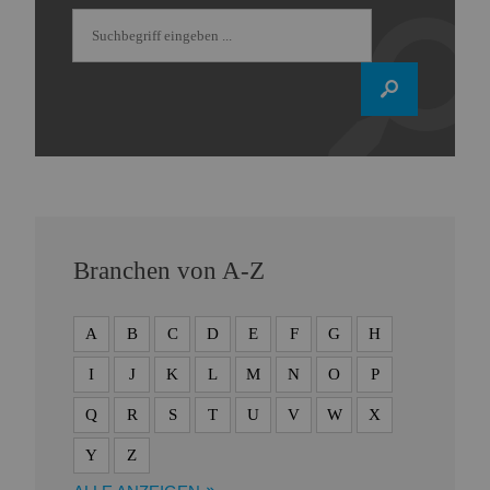
Branchen von A-Z
A
B
C
D
E
F
G
H
I
J
K
L
M
N
O
P
Q
R
S
T
U
V
W
X
Y
Z