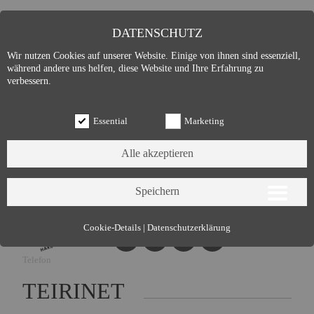
DATENSCHUTZ
Wir nutzen Cookies auf unserer Website. Einige von ihnen sind essenziell,
während andere uns helfen, diese Website und Ihre Erfahrung zu
verbessern.
Essential
Marketing
Essential (3)
Cookie-Details
|
Datenschutzerklärung
Name:
Cookie Hinweis
Telefon
Zweck:
Speichert die Cookie-Einstellungen des Besuchers
Cookies:
allowCookie
TEIRINET
Laufzeit:
3 Monate