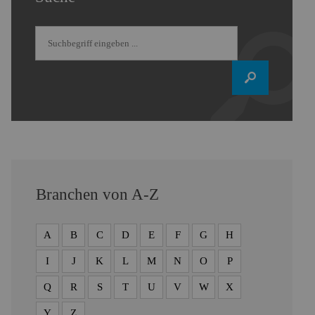
Branchen von A-Z
A
B
C
D
E
F
G
H
I
J
K
L
M
N
O
P
Q
R
S
T
U
V
W
X
Y
Z