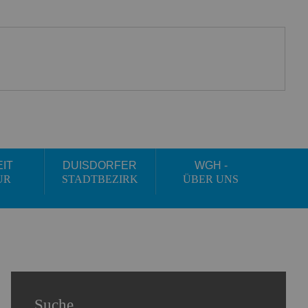
EIT
DUISDORFER
WGH -
UR
STADTBEZIRK
ÜBER UNS
Suche