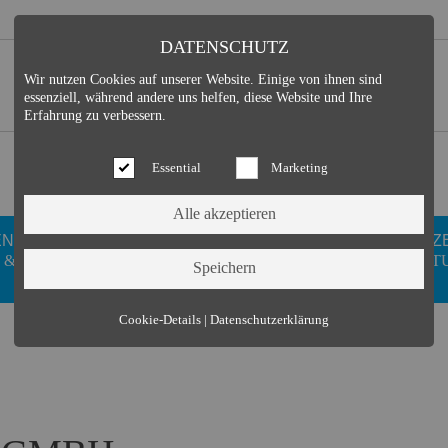
DATENSCHUTZ
Wir nutzen Cookies auf unserer Website. Einige von ihnen sind
essenziell, während andere uns helfen, diese Website und Ihre
Erfahrung zu verbessern.
Essential
Marketing
EN
GESUNDHEIT
DUISDORFER
FREIZ
 &
WELLNESS
VEREINE
KULT
Essential (3)
Cookie-Details
|
Datenschutzerklärung
Name:
Cookie Hinweis
Zweck:
Speichert die Cookie-Einstellungen des Besuchers
Cookies:
allowCookie
Laufzeit:
3 Monate