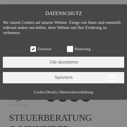
DATENSCHUTZ
Wir nutzen Cookies auf unserer Website. Einige von ihnen sind essenziell,
während andere uns helfen, diese Website und Ihre Erfahrung zu
verbessern.
Essential
Marketing
Essential (3)
Cookie-Details
|
Datenschutzerklärung
Name:
Cookie Hinweis
Steuerberater
Zweck:
Speichert die Cookie-Einstellungen des Besuchers
Cookies:
allowCookie
STEUERBERATUNG
Laufzeit:
3 Monate