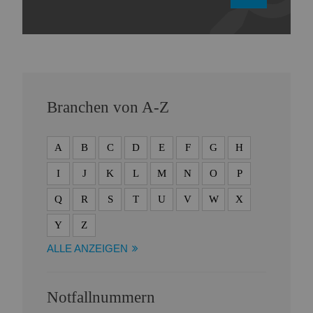
Branchen von A-Z
A
B
C
D
E
F
G
H
I
J
K
L
M
N
O
P
Q
R
S
T
U
V
W
X
Y
Z
ALLE ANZEIGEN
Notfallnummern