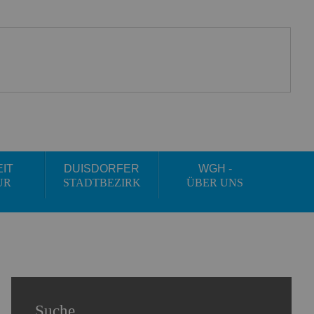
EIT
DUISDORFER
WGH -
UR
STADTBEZIRK
ÜBER UNS
Suche