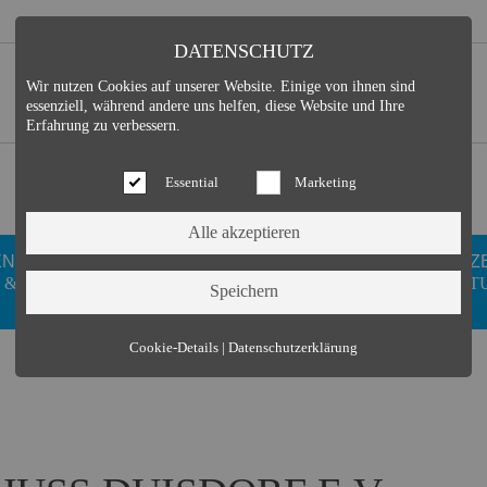
DATENSCHUTZ
Wir nutzen Cookies auf unserer Website. Einige von ihnen sind
essenziell, während andere uns helfen, diese Website und Ihre
Erfahrung zu verbessern.
Essential
Marketing
EN
GESUNDHEIT
DUISDORFER
FREIZ
 &
WELLNESS
VEREINE
KULT
Essential (3)
Cookie-Details
|
Datenschutzerklärung
Name:
Cookie Hinweis
Zweck:
Speichert die Cookie-Einstellungen des Besuchers
Cookies:
allowCookie
Laufzeit:
3 Monate