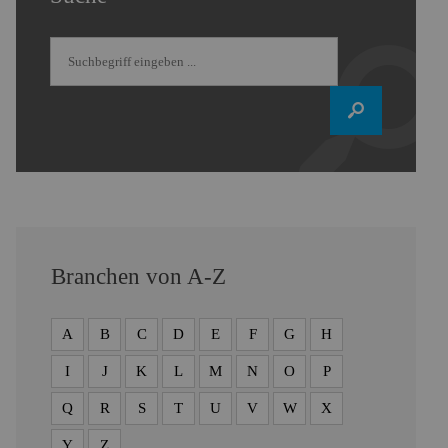
Branchen von A-Z
A
B
C
D
E
F
G
H
I
J
K
L
M
N
O
P
Q
R
S
T
U
V
W
X
Y
Z