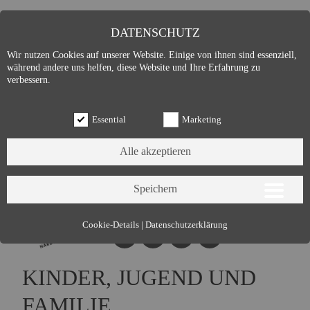
DATENSCHUTZ
Wir nutzen Cookies auf unserer Website. Einige von ihnen sind essenziell,
während andere uns helfen, diese Website und Ihre Erfahrung zu
verbessern.
Essential
Marketing
Essential (3)
Cookie-Details
|
Datenschutzerklärung
Name:
Cookie Hinweis
Zweck:
Speichert die Cookie-Einstellungen des Besuchers
KINDER, JUGEND UND
Cookies:
allowCookie
Laufzeit:
3 Monate
FAMILIE