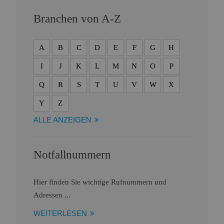
Branchen von A-Z
A
B
C
D
E
F
G
H
I
J
K
L
M
N
O
P
Q
R
S
T
U
V
W
X
Y
Z
ALLE ANZEIGEN
Notfallnummern
Hier finden Sie wichtige Rufnummern und
Adressen ...
WEITERLESEN