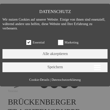
DATENSCHUTZ
Wir nutzen Cookies auf unserer Website. Einige von ihnen sind essenziell,
während andere uns helfen, diese Website und Ihre Erfahrung zu
verbessern.
Essential
Marketing
Essential (3)
Cookie-Details
|
Datenschutzerklärung
Name:
Cookie Hinweis
Vereine
Zweck:
Speichert die Cookie-Einstellungen des Besuchers
Cookies:
allowCookie
BRÜCKENBERGER
Laufzeit:
3 Monate