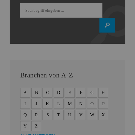
Branchen von A-Z
A
B
C
D
E
F
G
H
I
J
K
L
M
N
O
P
Q
R
S
T
U
V
W
X
Y
Z