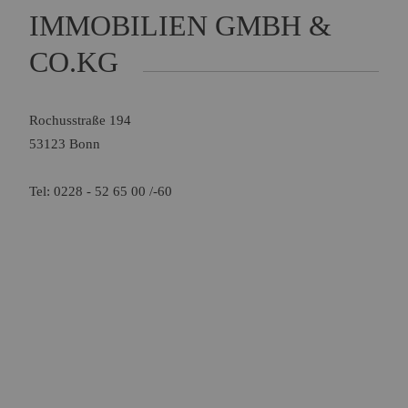
Name:
Session
IMMOBILIEN GMBH &
Zweck:
Speichert die aktuelle Session des Besuchers
CO.KG
Cookies:
PHPSESSID
Laufzeit:
Dauer der Browsersitzung
Name:
Resolution
Rochusstraße 194
Zweck:
Speichert die Auflösung des Browserfensters
53123 Bonn
Cookies:
resolution
Laufzeit:
Dauer der Browsersitzung
Tel: 0228 - 52 65 00 /-60
Marketing (0)