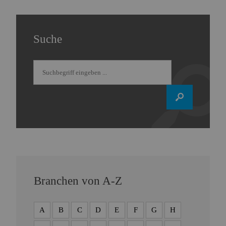
Suche
Branchen von A-Z
A
B
C
D
E
F
G
H