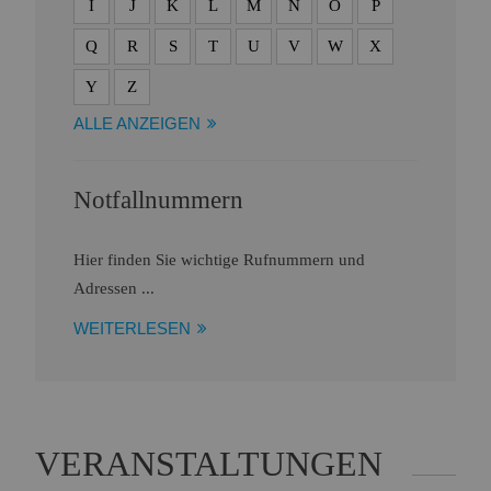
I
J
K
L
M
N
O
P
Q
R
S
T
U
V
W
X
Y
Z
ALLE ANZEIGEN
Notfallnummern
Hier finden Sie wichtige Rufnummern und
Adressen ...
WEITERLESEN
VERANSTALTUNGEN