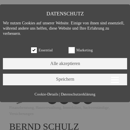
DATENSCHUTZ
Wir nutzen Cookies auf unserer Website. Einige von ihnen sind essenziell,
während andere uns helfen, diese Website und Ihre Erfahrung zu
verbessern.
Essential
Marketing
Essential (3)
Cookie-Details
|
Datenschutzerklärung
Name:
Cookie Hinweis
Finanzberatung, Hausverwaltung, Immobilien, Sachverständige,
Zweck:
Speichert die Cookie-Einstellungen des Besuchers
Versicherungen
Cookies:
allowCookie
BERND SCHULZ
Laufzeit:
3 Monate