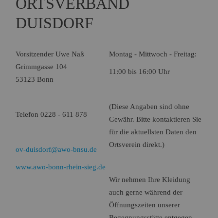
ORTSVERBAND
Name:
Session
Zweck:
Speichert die aktuelle Session des Besuchers
DUISDORF
Cookies:
PHPSESSID
Laufzeit:
Dauer der Browsersitzung
Vorsitzender Uwe Naß
Montag - Mittwoch - Freitag:
Name:
Resolution
Grimmgasse 104
Zweck:
Speichert die Auflösung des Browserfensters
11:00 bis 16:00 Uhr
53123 Bonn
Cookies:
resolution
Laufzeit:
Dauer der Browsersitzung
(Diese Angaben sind ohne
Telefon 0228 - 611 878
Gewähr. Bitte kontaktieren Sie
Marketing (0)
für die aktuellsten Daten den
Ortsverein direkt.)
ov-duisdorf@awo-bnsu.de
www.awo-bonn-rhein-sieg.de
Wir nehmen Ihre Kleidung
auch gerne während der
Öffnungszeiten unserer
Begegnungsstätte entgegen,