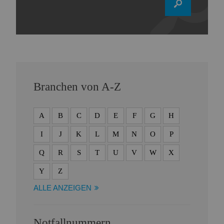
Branchen von A-Z
A
B
C
D
E
F
G
H
I
J
K
L
M
N
O
P
Q
R
S
T
U
V
W
X
Y
Z
ALLE ANZEIGEN
Notfallnummern