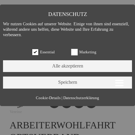
DATENSCHUTZ
Wir nutzen Cookies auf unserer Website. Einige von ihnen sind essenziell,
während andere uns helfen, diese Website und Ihre Erfahrung zu
verbessern.
Essential
Marketing
Essential (3)
Cookie-Details
|
Datenschutzerklärung
Name:
Cookie Hinweis
Vereine
Zweck:
Speichert die Cookie-Einstellungen des Besuchers
Cookies:
allowCookie
ARBEITERWOHLFAHRT
Laufzeit:
3 Monate