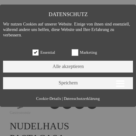
DATENSCHUTZ
Wir nutzen Cookies auf unserer Website. Einige von ihnen sind essenziell,
während andere uns helfen, diese Website und Ihre Erfahrung zu
verbessern.
Essential
Marketing
Essential (3)
Cookie-Details
|
Datenschutzerklärung
Name:
Cookie Hinweis
Gastronomie
Zweck:
Speichert die Cookie-Einstellungen des Besuchers
Cookies:
allowCookie
NUDELHAUS
Laufzeit:
3 Monate