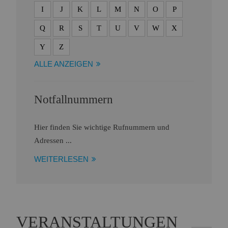
I
J
K
L
M
N
O
P
Q
R
S
T
U
V
W
X
Y
Z
ALLE ANZEIGEN
Notfallnummern
Hier finden Sie wichtige Rufnummern und
Adressen ...
WEITERLESEN
VERANSTALTUNGEN