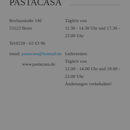
PASTACASA
Name:
Session
Zweck:
Speichert die aktuelle Session des Besuchers
Cookies:
PHPSESSID
Rochusstraße 146
Täglich von
Laufzeit:
Dauer der Browsersitzung
53123 Bonn
11.30 - 14.30 Uhr und 17.30 -
Name:
Resolution
23.00 Uhr
Zweck:
Speichert die Auflösung des Browserfensters
Tel:0228 - 62 63 96
Cookies:
resolution
email:
pastacasa@hotmail.de
Lieferzeiten:
Laufzeit:
Dauer der Browsersitzung
Täglich von
www.pastacasa.de
12.00 - 14.00 Uhr und 18.00 -
Marketing (0)
22.00 Uhr
Änderungen vorbehalten!