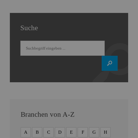
Suche
Branchen von A-Z
A
B
C
D
E
F
G
H