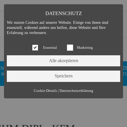
DATENSCHUTZ
Wir nutzen Cookies auf unserer Website. Einige von ihnen sind
essenziell, während andere uns helfen, diese Website und Ihre
Erfahrung zu verbessern.
Essential
Marketing
EN
GESUNDHEIT
DUISDORFER
FREIZ
 &
WELLNESS
VEREINE
KULT
Essential (3)
Cookie-Details
|
Datenschutzerklärung
Name:
Cookie Hinweis
Zweck:
Speichert die Cookie-Einstellungen des Besuchers
Cookies:
allowCookie
Laufzeit:
3 Monate