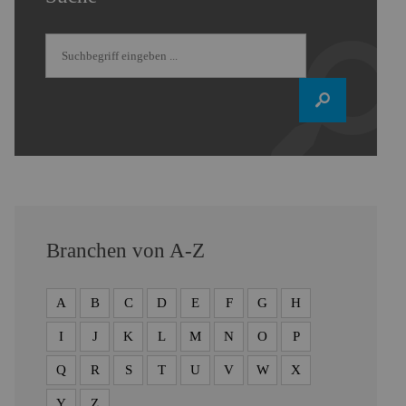
Branchen von A-Z
A
B
C
D
E
F
G
H
I
J
K
L
M
N
O
P
Q
R
S
T
U
V
W
X
Y
Z