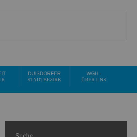
EIT
DUISDORFER
WGH -
UR
STADTBEZIRK
ÜBER UNS
Suche