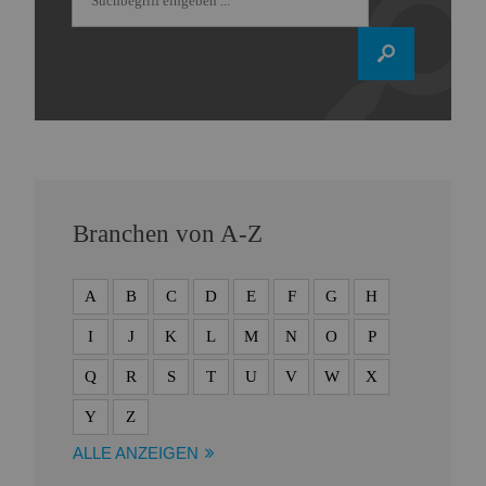
Branchen von A-Z
A
B
C
D
E
F
G
H
I
J
K
L
M
N
O
P
Q
R
S
T
U
V
W
X
Y
Z
ALLE ANZEIGEN