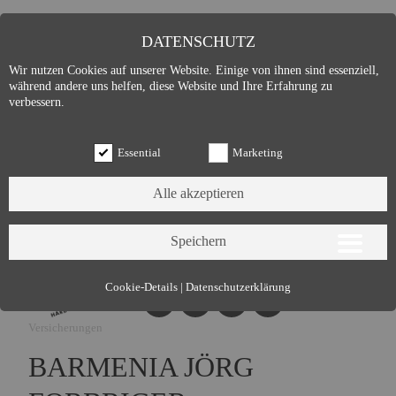
DATENSCHUTZ
Wir nutzen Cookies auf unserer Website. Einige von ihnen sind essenziell,
während andere uns helfen, diese Website und Ihre Erfahrung zu
verbessern.
Essential
Marketing
Essential (3)
Cookie-Details
|
Datenschutzerklärung
Name:
Cookie Hinweis
Versicherungen
Zweck:
Speichert die Cookie-Einstellungen des Besuchers
Cookies:
allowCookie
BARMENIA JÖRG
Laufzeit:
3 Monate