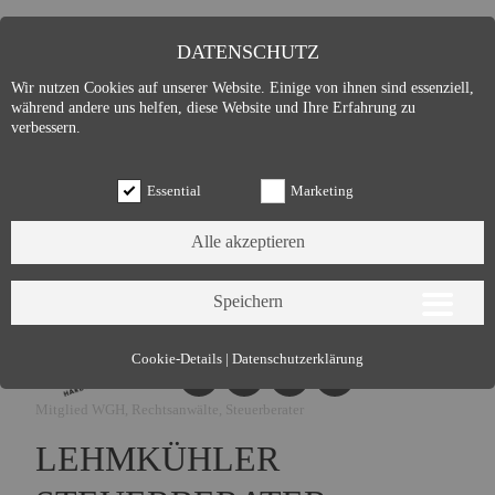
DATENSCHUTZ
Wir nutzen Cookies auf unserer Website. Einige von ihnen sind essenziell,
während andere uns helfen, diese Website und Ihre Erfahrung zu
verbessern.
Essential
Marketing
Essential (3)
Cookie-Details
|
Datenschutzerklärung
Name:
Cookie Hinweis
Mitglied WGH, Rechtsanwälte, Steuerberater
Zweck:
Speichert die Cookie-Einstellungen des Besuchers
Cookies:
allowCookie
LEHMKÜHLER
Laufzeit:
3 Monate