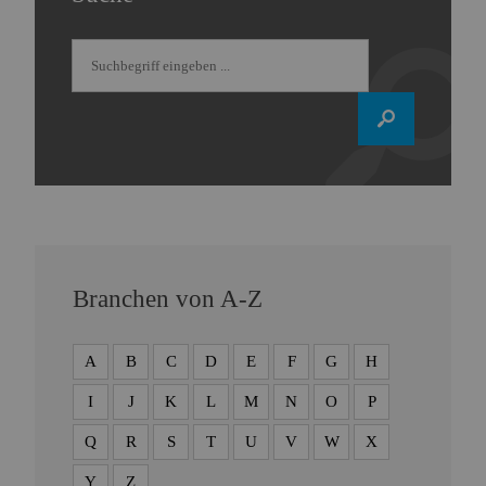
Branchen von A-Z
A
B
C
D
E
F
G
H
I
J
K
L
M
N
O
P
Q
R
S
T
U
V
W
X
Y
Z